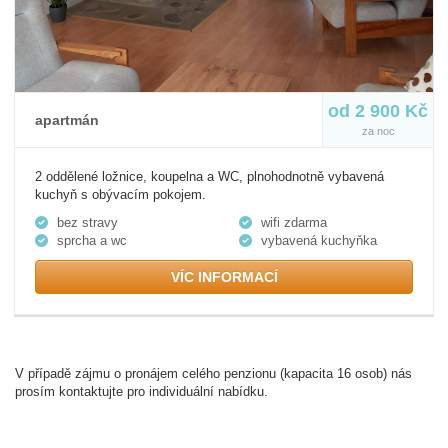
od 2 900 Kč
apartmán
za noc
2 oddělené ložnice, koupelna a WC, plnohodnotně vybavená
kuchyň s obývacím pokojem.
bez stravy
wifi zdarma
sprcha a wc
vybavená kuchyňka
VÍC INFORMACÍ
V případě zájmu o pronájem celého penzionu (kapacita 16 osob) nás
prosím kontaktujte pro individuální nabídku.