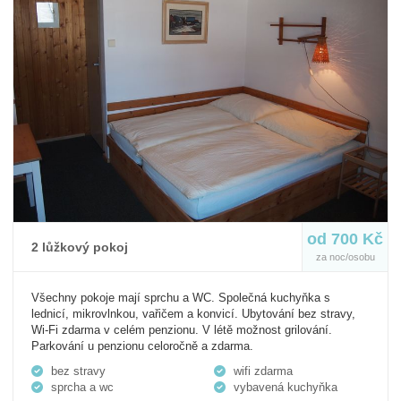
od 700 Kč
2 lůžkový pokoj
za noc/osobu
Všechny pokoje mají sprchu a WC. Společná kuchyňka s
lednicí, mikrovlnkou, vařičem a konvicí. Ubytování bez stravy,
Wi-Fi zdarma v celém penzionu. V létě možnost grilování.
Parkování u penzionu celoročně a zdarma.
bez stravy
wifi zdarma
sprcha a wc
vybavená kuchyňka