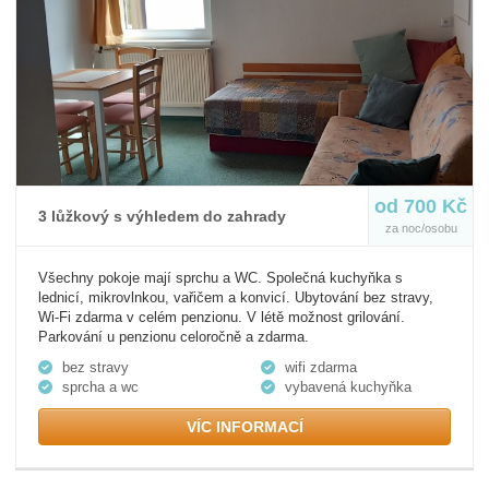
od 700 Kč
3 lůžkový s výhledem do zahrady
za noc/osobu
Všechny pokoje mají sprchu a WC. Společná kuchyňka s
lednicí, mikrovlnkou, vařičem a konvicí. Ubytování bez stravy,
Wi-Fi zdarma v celém penzionu. V létě možnost grilování.
Parkování u penzionu celoročně a zdarma.
bez stravy
wifi zdarma
sprcha a wc
vybavená kuchyňka
VÍC INFORMACÍ