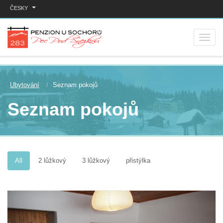
ČESKY
Ubytování
Seznam pokojů
Seznam pokojů
All
2 lůžkový
3 lůžkový
přistýlka