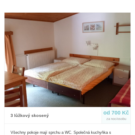
od 700 Kč
3 lůžkový skosený
za noc/osobu
Všechny pokoje mají sprchu a WC. Společná kuchyňka s