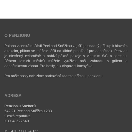
O PENZIONU
Poloha v centrální části Peci pod Sněžkou zajišťuje snadný přístup k hlavním
atrakcím, přitom se můžete těšit na klidné prostředí pro odpočinek. Penzion
je otevřený celoročně a nabízí pěkné pokoje s vlastním WC a sprchou.
Během letních měsíců můžete využívat naši zahradu s grilem a
odpočinkovou zónou. Pro hosty je k dispozici kuchyňka.
Pro naše hosty nabízíme parkování zdarma přímo u penzionu.
ADRESA
Penzion u Sochorů
542 21 Pec pod Sněžkou 283
Česká republika
IČO: 48627640
M:
+420 777 024 166