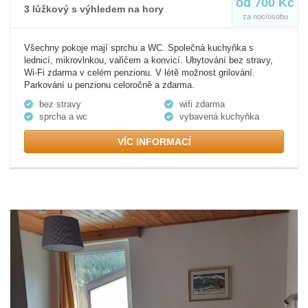
od 700 Kč
3 lůžkový s výhledem na hory
za noc/osobu
Všechny pokoje mají sprchu a WC. Společná kuchyňka s
lednicí, mikrovlnkou, vařičem a konvicí. Ubytování bez stravy,
Wi-Fi zdarma v celém penzionu. V létě možnost grilování.
Parkování u penzionu celoročně a zdarma.
bez stravy
wifi zdarma
sprcha a wc
vybavená kuchyňka
VÍC INFORMACÍ