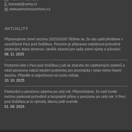
E:
transski@volny.cz
W:
www.penzionusochoru.cz
AKTUALITY
Připravujeme zimní sezónu 2025/2026! Těšíme se, že vás opět přivítáme v
zasněžené Peci pod Sněžkou. Penzion je připraven nabídnout pohodlné
ubytování, teplo domova i skvělé zázemí pro vaše zimní výlety a lyžování.
08. 11. 2025
Podzimní klid v Peci pod Sněžkou.Listí se zbarvilo do nádherných odstínů a
okolí penzionu nabízí ideální podmínky pro procházky i relax mimo hlavní
sezónu. Přijeďte si odpočinout od ruchu města.
10. 10. 2025
Parkování u penzionu zdarma po celý rok. Připomínáme, že naši hosté
mohou parkovat pohodlně a bezplatně přímo u penzionu po celý rok. V Peci
pod Sněžkou je to výhoda, kterou jistě oceníte.
01. 09. 2025